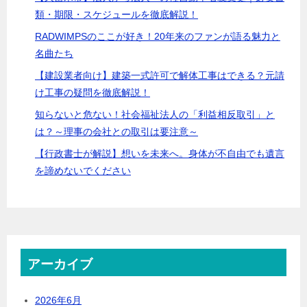
類・期限・スケジュールを徹底解説！
RADWIMPSのここが好き！20年来のファンが語る魅力と
名曲たち
【建設業者向け】建築一式許可で解体工事はできる？元請
け工事の疑問を徹底解説！
知らないと危ない！社会福祉法人の「利益相反取引」と
は？～理事の会社との取引は要注意～
【行政書士が解説】想いを未来へ。身体が不自由でも遺言
を諦めないでください
アーカイブ
2026年6月