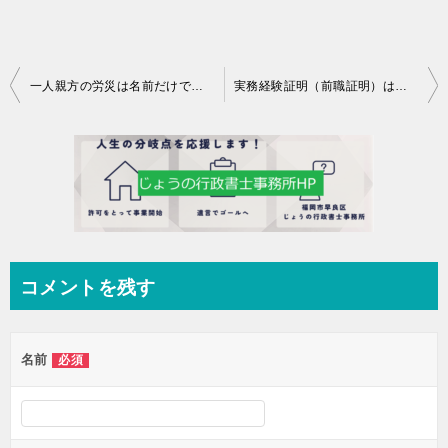
投
一人親方の労災は名前だけでなく「特別」
実務経験証明（前職証明）はややこしい
稿
ナ
ビ
ゲ
ー
シ
コメントを残す
ョ
ン
名前
必須